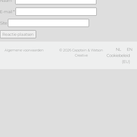
Naam
*
E-mail
*
Site
NL
EN
Algemene voorwaarden
© 2026
Capptain
&
Watson
Cookiebeleid
Creative
(EU)