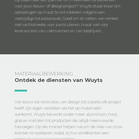
voor jouw bouw- of designproject? Wuyts staat klaar om
oplossingen op maat te ontwikkelen volgens een
veelzijdige totaalaanpak. Goed om te weten: we werken
niet rechtstreeks voor particulieren, maar wel voor
leveranciers van vakmannen en van bedrijven.
MATERIAALBEWERKING
Ontdek de diensten van Wuyts
Van bouw tot renovatie, van design tot creatie; elk project
heeft zijn eigen vereisten als het op materialen
aankomt. Wuyts bewerkt onder meer aluminium, hout,
glas en metalen tot producten die altijd meerwaarde
toevoegen. Op die manier helpen we om de visie van onze
klanten te realiseren zodat zij hun eindklanten een
optimale service kunnen bieden.