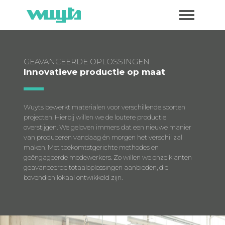
GEAVANCEERDE OPLOSSINGEN
Innovatieve productie op maat
Wuyts bewerkt materialen voor verschillende soorten
projecten. Hierbij willen we de loutere productie
overstijgen. We geloven immers dat een nieuwe manier
van produceren vandaag én morgen het verschil zal
maken. Met toekomtstgerichte methodes en
geëngageerde medewerkers. Zo willen we onze klanten
geavanceerde totaaloplossingen aanbieden, die
bovendien lokaal ontwikkeld zijn.