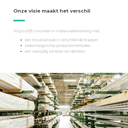
Onze visie maakt het verschil
Wuyts blijft innoveren in materiaalbewerking met:
een totaalaanpak in verschillende stappen
toekomstgerichte productiemethodes
een veelzijdig aanbod van diensten