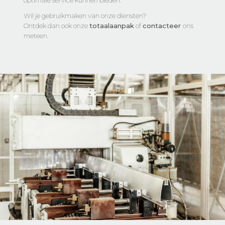
Wil je gebruikmaken van onze diensten?
Ontdek dan ook onze
totaalaanpak
of
contacteer
ons
meteen.