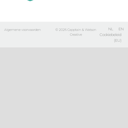
NL
EN
Algemene voorwaarden
© 2026
Capptain
&
Watson
Cookiebeleid
Creative
(EU)