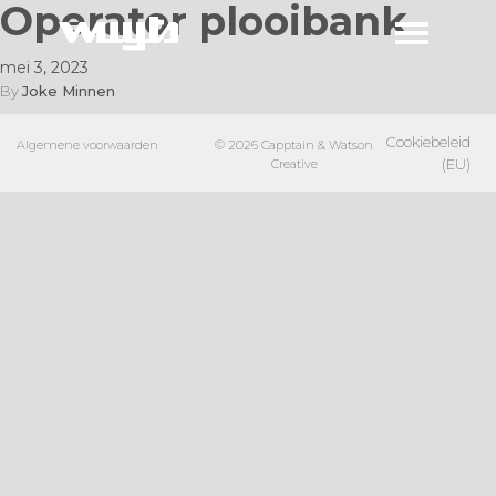
Operator plooibank
mei 3, 2023
By
Joke Minnen
Cookiebeleid
Algemene voorwaarden
© 2026
Capptain
&
Watson
(EU)
Creative